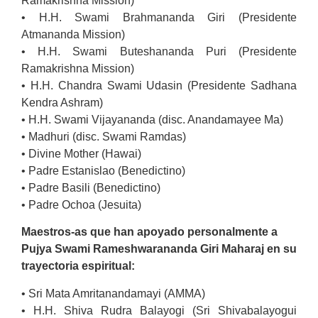
Ramakrishna Mission)
• H.H. Swami Brahmananda Giri (Presidente
Atmananda Mission)
• H.H. Swami Buteshananda Puri (Presidente
Ramakrishna Mission)
• H.H. Chandra Swami Udasin (Presidente Sadhana
Kendra Ashram)
• H.H. Swami Vijayananda (disc. Anandamayee Ma)
• Madhuri (disc. Swami Ramdas)
• Divine Mother (Hawai)
• Padre Estanislao (Benedictino)
• Padre Basili (Benedictino)
• Padre Ochoa (Jesuita)
Maestros-as que han apoyado personalmente a
Pujya Swami
Rameshwarananda Giri Maharaj en su
trayectoria espiritual:
• Sri Mata Amritanandamayi (AMMA)
• H.H. Shiva Rudra Balayogi (Sri Shivabalayogui