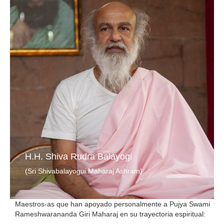
H.H. Shiva Rudra Balayogi
(Sri Shivabalayogui Maharaj Ashram)
(Presidente Sadhana Kendra)
(AMMA)
(Sumo Sacerdote del Gurudwara Mahant Kirpal Das)
(Presidente de la Divine Life Society)
(Lakshman Jula Ashram)
(Presidente Sadhana Kendra)
(AMMA)
Maestros-as que han apoyado personalmente a Pujya Swami
Rameshwarananda Giri Maharaj en su trayectoria espiritual: