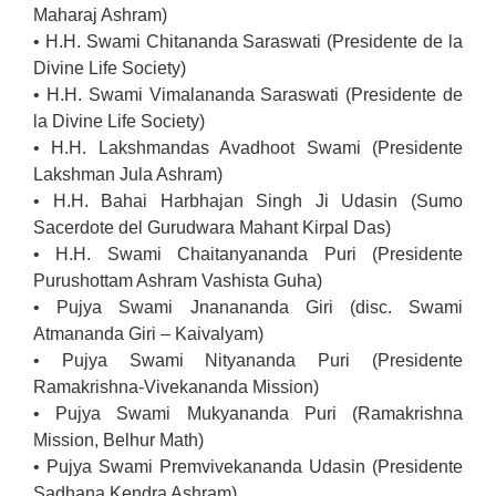
Maharaj Ashram)
• H.H. Swami Chitananda Saraswati (Presidente de la
Divine Life Society)
• H.H. Swami Vimalananda Saraswati (Presidente de
la Divine Life Society)
• H.H. Lakshmandas Avadhoot Swami (Presidente
Lakshman Jula Ashram)
• H.H. Bahai Harbhajan Singh Ji Udasin (Sumo
Sacerdote del Gurudwara Mahant Kirpal Das)
• H.H. Swami Chaitanyananda Puri (Presidente
Purushottam Ashram Vashista Guha)
• Pujya Swami Jnanananda Giri (disc. Swami
Atmananda Giri – Kaivalyam)
• Pujya Swami Nityananda Puri (Presidente
Ramakrishna-Vivekananda Mission)
• Pujya Swami Mukyananda Puri (Ramakrishna
Mission, Belhur Math)
• Pujya Swami Premvivekananda Udasin (Presidente
Sadhana Kendra Ashram)