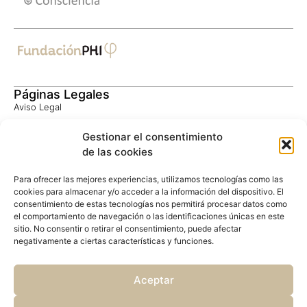
Páginas Legales
Aviso Legal
Política de Privacidad
Gestionar el consentimiento
Consentimiento Informado
de las cookies
Política de Cookies
Privacidad Google
Para ofrecer las mejores experiencias, utilizamos tecnologías como las
Términos Google
cookies para almacenar y/o acceder a la información del dispositivo. El
consentimiento de estas tecnologías nos permitirá procesar datos como
el comportamiento de navegación o las identificaciones únicas en este
Contacto
sitio. No consentir o retirar el consentimiento, puede afectar
negativamente a ciertas características y funciones.
UBICACIÓN
CampusPHI
Finca Las 7 Fuentes, 1
Aceptar
10857 Acebo (Cáceres)