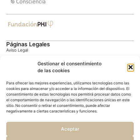
Páginas Legales
Aviso Legal
Política de Privacidad
Gestionar el consentimiento
Consentimiento Informado
de las cookies
Política de Cookies
Privacidad Google
Para ofrecer las mejores experiencias, utilizamos tecnologías como las
Términos Google
cookies para almacenar y/o acceder a la información del dispositivo. El
consentimiento de estas tecnologías nos permitirá procesar datos como
el comportamiento de navegación o las identificaciones únicas en este
Contacto
sitio. No consentir o retirar el consentimiento, puede afectar
negativamente a ciertas características y funciones.
UBICACIÓN
CampusPHI
Finca Las 7 Fuentes, 1
Aceptar
10857 Acebo (Cáceres)